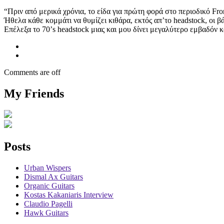
“Πριν από μερικά χρόνια, το είδα για πρώτη φορά στο περιοδικό Fron
Ήθελα κάθε κομμάτι να θυμίζει κιθάρα, εκτός απ’το headstock, οι β
Επέλεξα το 70’s headstock μιας και μου δίνει μεγαλύτερο εμβαδόν κ
Comments are off
My Friends
Posts
Urban Wispers
Dismal Ax Guitars
Organic Guitars
Kostas Kakaniaris Interview
Claudio Pagelli
Hawk Guitars