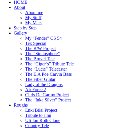
HOME
About
About me
My Stuff
My Macs
Step by Step
Gallery
My “Fender” CS 54
Tex Special
The B/W Project
The “Stratosphere”
The Bruvel Tele
The “Giger’s” Tribute Tele
The “Lucie” Telecaster
The E.A Poe Carvin Bass
The Fiber Guitar
Lady of the Dragons
Air Force 2
Chris De Garmo Project
The “Inka Silver” Project
Roughs
Enki Bilal Project
Tribute to Jimi
Uli Jon Roth Clone
Country Tele