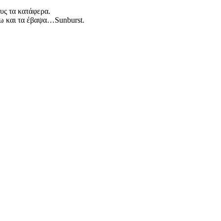
ους τα κατάφερα.
άνω και τα έβαψα…Sunburst.