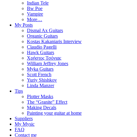
Indian Tele
Bw Poe
Vampire
More…
My Posts
Dismal Ax Guitars
Organic Guitars
Kostas Kakaniaris Interview
Claudio Pagelli
Hawk Guitars
Χρήστος Τσόνιας
William Jeffrey Jones
Myka Guitars
Scott French
Yuriy Shishkov
Linda Manzer
Tips
Plotter Masks
The “Granite” Effect
Making Decals
Painting your guitar at home
Suppliers
My Mysic
FAQ
Contact me