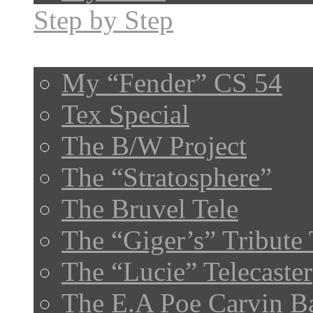
Step by Step
Gallery
My “Fender” CS 54
Tex Special
The B/W Project
The “Stratosphere”
The Bruvel Tele
The “Giger’s” Tribute 
The “Lucie” Telecaster
The E.A Poe Carvin B