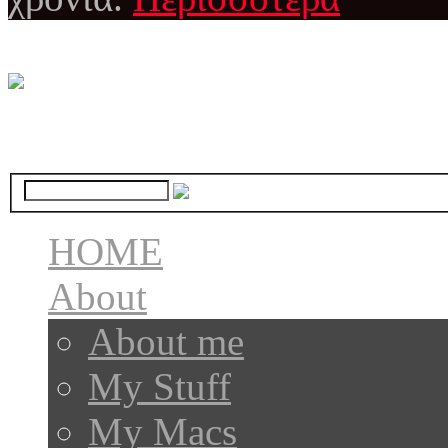
HOME
About
About me
My Stuff
My Macs