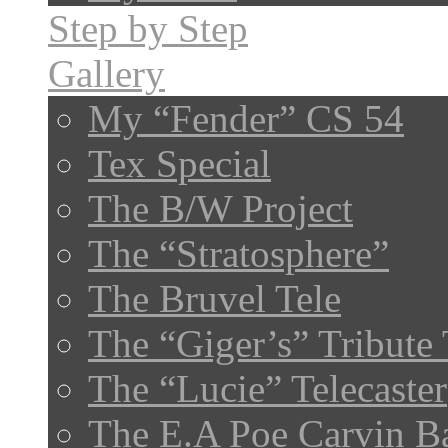
Step by Step
Gallery
My “Fender” CS 54
Tex Special
The B/W Project
The “Stratosphere”
The Bruvel Tele
The “Giger’s” Tribute 
The “Lucie” Telecaster
The E.A Poe Carvin B