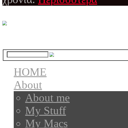
HOME
About
About me
My Stuff
My Macs