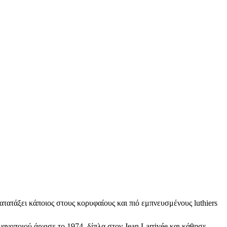
ατατάξει κάποιος στους κορυφαίους και πιό εμπνευσμένους luthiers
γανοποιού άρχισε το 1974, δίπλα στον Jean Larrivée και κάθησε