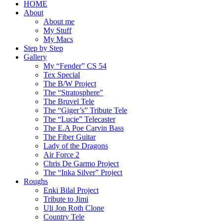
HOME
About
About me
My Stuff
My Macs
Step by Step
Gallery
My “Fender” CS 54
Tex Special
The B/W Project
The “Stratosphere”
The Bruvel Tele
The “Giger’s” Tribute Tele
The “Lucie” Telecaster
The E.A Poe Carvin Bass
The Fiber Guitar
Lady of the Dragons
Air Force 2
Chris De Garmo Project
The “Inka Silver” Project
Roughs
Enki Bilal Project
Tribute to Jimi
Uli Jon Roth Clone
Country Tele