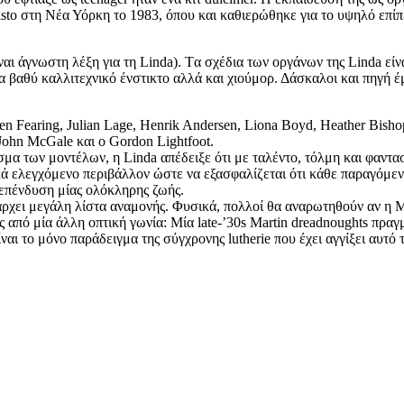
sto στη Νέα Υόρκη το 1983, όπου και καθιερώθηκε για το υψηλό επίπ
αι άγνωστη λέξη για τη Linda). Tα σχέδια των οργάνων της Linda εί
να βαθύ καλλιτεχνικό ένστικτο αλλά και χιούμορ. Δάσκαλοι και πηγή έ
hen Fearing, Julian Lage, Henrik Andersen, Liona Boyd, Heather Bis
John McGale και ο Gordon Lightfoot.
α των μοντέλων, η Linda απέδειξε ότι με ταλέντο, τόλμη και φαντασί
ά ελεγχόμενο περιβάλλον ώστε να εξασφαλίζεται ότι κάθε παραγόμενο 
 επένδυση μίας ολόκληρης ζωής.
άρχει μεγάλη λίστα αναμονής. Φυσικά, πολλοί θα αναρωτηθούν αν η Ma
ίς από μία άλλη οπτική γωνία: Μία late-’30s Martin dreadnoughts πρ
αι το μόνο παράδειγμα της σύγχρονης lutherie που έχει αγγίξει αυτό