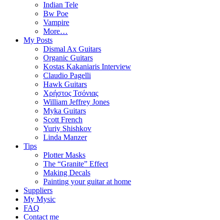
Indian Tele
Bw Poe
Vampire
More…
My Posts
Dismal Ax Guitars
Organic Guitars
Kostas Kakaniaris Interview
Claudio Pagelli
Hawk Guitars
Χρήστος Τσόνιας
William Jeffrey Jones
Myka Guitars
Scott French
Yuriy Shishkov
Linda Manzer
Tips
Plotter Masks
The “Granite” Effect
Making Decals
Painting your guitar at home
Suppliers
My Mysic
FAQ
Contact me