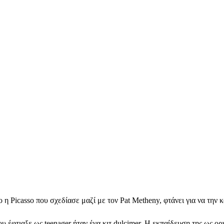
η Picasso που σχεδίασε μαζί με τον Pat Metheny, φτάνει για να την κ
 έφτιαξε ως teenager ήταν ένα κιτ dulcimer. Η εκπαίδευση της ως ορ