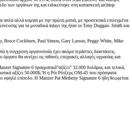
εδο των οργάνων της και ειδικεύτηκε στη κατασκευή archtop
ναι απλά αλλά κομψά με την πρώτη ματιά, με προσεκτικά επιλεγμένα
μπνευσης για τα μοναδικά inlays της ήταν οι Tony Duggan- Smith και
hop, Bruce Cockburn, Paul Simon, Gary Larson, Peggy White, Mike
α η συγχρονη οργανοποιία έχει ακόμα τεράστιες διαστάσεις.
όργανο θα αντέχει τις πιθανές εποχιακές αλλαγές υγρασίας και
nzer Signature 6 πραγματικά”αξίζει” 32.000 δολάρια, και τελικά,
αγματικά αξίζει 50.000$; Ή η Ρόι Ρότζερς ΟΜ-45 που πρόσφατα
 το υψηλό επίπεδο. Η Manzer Pat Metheny Signature 6 ήδη θεωρείται