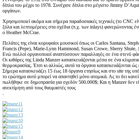
δίπλα του μέχρι το 1978. Συνέχισε δίπλα στο μέγιστο Jimmy D’Aqui
οργάνων.
Χρησιμοποιεί ακόμα και σήμερα παραδοσιακές τεχνικές (το CNC είν
ξύλα και λεπτομέρειες στα σχέδια (π.χ. των inlays) φανερώνοντας έ
ο Heather McCrae.
Πελάτες της είναι κορυφαίοι μουσικοί όπως οι Carlos Santana, Step
Francis (Pepe), Marie-Lynn Hammond, Susan Crowe, Sherry Shute, 
Ενώ πολλοί οργανοποιοί αναπτύσσουν παραλλαγές σε ένα στενό φάσμ
Oι κιθάρες της Linda Manzer κατασκευάζονται μέσα σε ένα κλιματικ
θερμοκρασίας. Έτσι κι αλλιώς, αυτά τα όργανα κατασκευάζονται ώς
Σήμερα κατασκευάζει 15 έως 18 όργανα ετησίως και στο site της υπ
το ερώτημα αυτό μπορεί να απαντηθεί μόνο ατομικά. Ας το δει κανε
πωλήθηκε σε δημοπρασία για σχεδόν 500.000$; Και η Manzer δεν είν
ανεκτίμητη από τους θαυμαστές τους
.