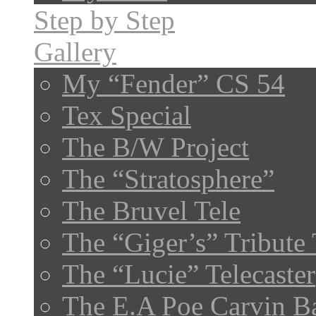
Step by Step
Gallery
My “Fender” CS 54
Tex Special
The B/W Project
The “Stratosphere”
The Bruvel Tele
The “Giger’s” Tribute 
The “Lucie” Telecaster
The E.A Poe Carvin B