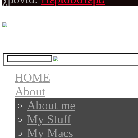
HOME
About
About me
My Stuff
My Macs