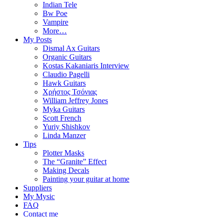
Indian Tele
Bw Poe
Vampire
More…
My Posts
Dismal Ax Guitars
Organic Guitars
Kostas Kakaniaris Interview
Claudio Pagelli
Hawk Guitars
Χρήστος Τσόνιας
William Jeffrey Jones
Myka Guitars
Scott French
Yuriy Shishkov
Linda Manzer
Tips
Plotter Masks
The “Granite” Effect
Making Decals
Painting your guitar at home
Suppliers
My Mysic
FAQ
Contact me