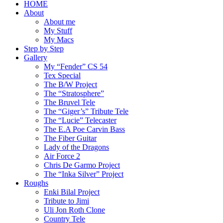
HOME
About
About me
My Stuff
My Macs
Step by Step
Gallery
My “Fender” CS 54
Tex Special
The B/W Project
The “Stratosphere”
The Bruvel Tele
The “Giger’s” Tribute Tele
The “Lucie” Telecaster
The E.A Poe Carvin Bass
The Fiber Guitar
Lady of the Dragons
Air Force 2
Chris De Garmo Project
The “Inka Silver” Project
Roughs
Enki Bilal Project
Tribute to Jimi
Uli Jon Roth Clone
Country Tele