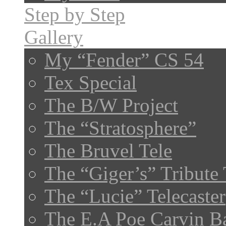
Step by Step
Gallery
My “Fender” CS 54
Tex Special
The B/W Project
The “Stratosphere”
The Bruvel Tele
The “Giger’s” Tribute 
The “Lucie” Telecaster
The E.A Poe Carvin B