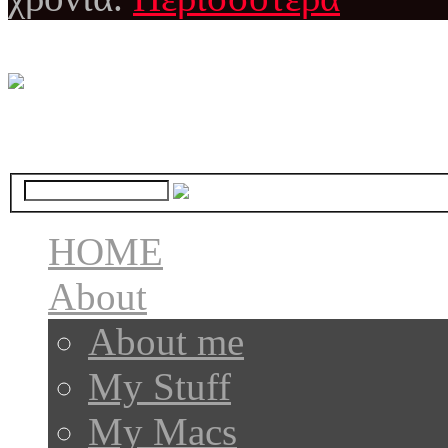
HOME
About
About me
My Stuff
My Macs