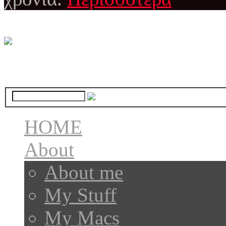
HOME
About
About me
My Stuff
My Macs