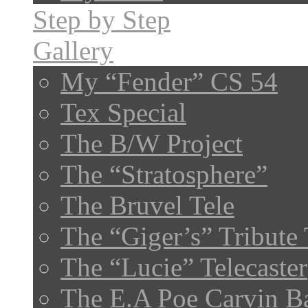
Step by Step
Gallery
My “Fender” CS 54
Tex Special
The B/W Project
The “Stratosphere”
The Bruvel Tele
The “Giger’s” Tribute 
The “Lucie” Telecaster
The E.A Poe Carvin B